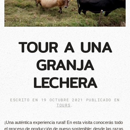
TOUR A UNA
GRANJA
LECHERA
ESCRITO EN
19 OCTUBRE 2021
PUBLICADO EN
TOURS
.
¡Una auténtica experiencia rural! En esta visita conocerás todo
el proceso de producción de queso sostenible; desde las razas