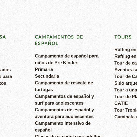
SA
CAMPAMENTOS DE
TOURS
ESPAÑOL
Rafting en
Campamento de español para
Rafting en
niños de Pre Kinder
Tour de c
Primaria
zados
Aventura a
Secundaria
s para
Tour de Ca
Campamento de rescate de
tos
Sitio arqu
tortugas
Tour a una
Campamentos de español y
Tour de Pl
surf para adolescentes
CATIE
Campamentos de español y
Tour Tropi
aventura para adolescentes
Caminata a
Campamento intensivo de
español
Clases de español para adultos