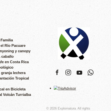
 Familia
 el Río Pacuare
anyoning y canopy
 caballo
fe en Costa Rica
eológico
 granja lechera
antación Tropical
cal en Bicicleta
l Volcán Turrialba
©
2026
Explornatura. All rights