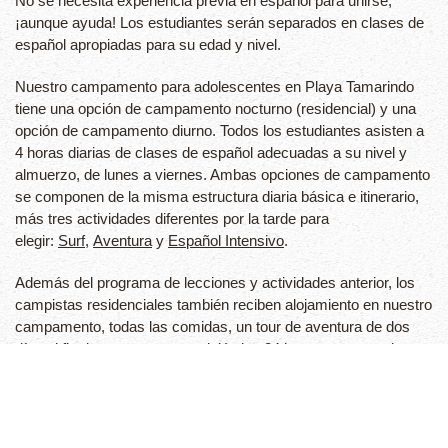
No se necesita experiencia previa en español para unirse,
¡aunque ayuda! Los estudiantes serán separados en clases de
español apropiadas para su edad y nivel.
Nuestro campamento para adolescentes en Playa Tamarindo
tiene una opción de campamento nocturno (residencial) y una
opción de campamento diurno. Todos los estudiantes asisten a
4 horas diarias de clases de español adecuadas a su nivel y
almuerzo, de lunes a viernes. Ambas opciones de campamento
se componen de la misma estructura diaria básica e itinerario,
más tres actividades diferentes por la tarde para
elegir:
Surf
,
Aventura
y
Español Intensivo
.
Además del programa de lecciones y actividades anterior, los
campistas residenciales también reciben alojamiento en nuestro
campamento, todas las comidas, un tour de aventura de dos
días el fin de semana, supervisión las 24 horas y seguro de
viaje/accidente. Ofrecemos servicio de recogida y regreso al
aeropuerto para todos los estudiantes y familias.
Edades
: 13 -17 años